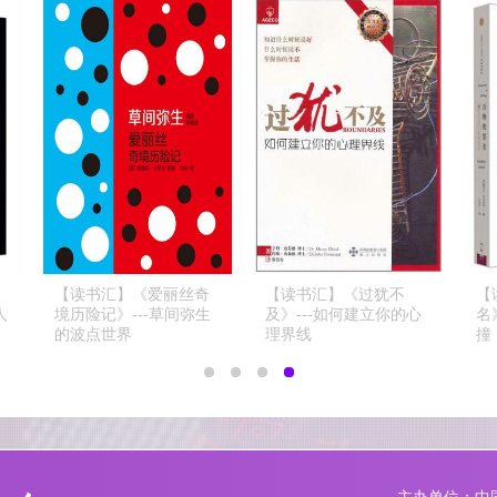
【读书汇】《我们仨》--
【读书汇】《太空漫
【读书汇】
-家庭是人生最好的庇护
游》---宇宙中100个令人
境历险记》-
所
神往的目的地
的波点世界