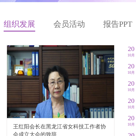
组织发展
会员活动
报告PPT
20
10月
20
10月
20
10月
20
10月
20
10月
王红阳会长在黑龙江省​女科技工作者协
会成立大会的致辞
20