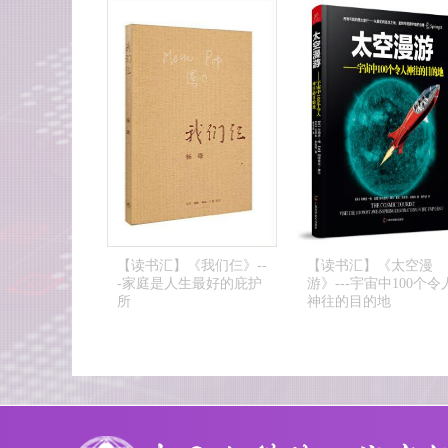
历
【读书汇】《爸爸，我
【读书汇】《蒋勋破解
的经
们去哪儿？》---面对生
莫奈之美》---蒋勋艺术
命困境的最好礼物
美学系列之四