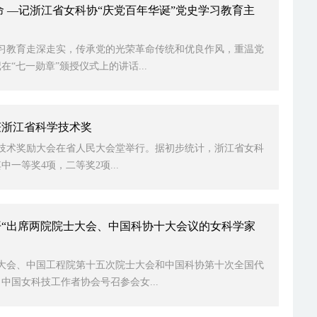
命 —记浙江省女科协“庆党百年华诞”党史学习教育主
学习教育走深走实，传承党的光荣革命传统和优良作风，重温党
“七一勋章”颁授仪式上的讲话...
获浙江省科学技术奖
科学技术奖励大会在省人民大会堂举行。据初步统计，浙江省女科
一等奖4项，二等奖2项...
“出席两院院士大会、中国科协十大会议的女科学家
士大会、中国工程院第十五次院士大会和中国科协第十次全国代
中国女科技工作者协会号召参会女...