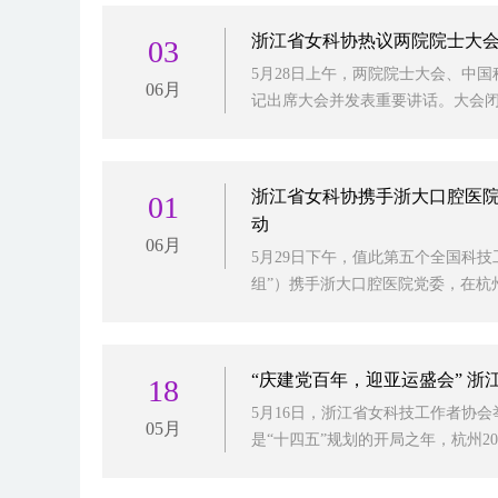
浙江省女科协热议两院院士大
03
5月28日上午，两院院士大会、中
06月
记出席大会并发表重要讲话。大会闭
浙江省女科协携手浙大口腔医院
01
动
06月
5月29日下午，值此第五个全国科
组”）携手浙大口腔医院党委，在杭州
“庆建党百年，迎亚运盛会” 
18
5月16日，浙江省女科技工作者协会
05月
是“十四五”规划的开局之年，杭州202