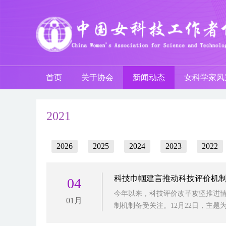
首页
关于协会
新闻动态
女科学家风
2021
2026
2025
2024
2023
2022
科技巾帼建言推动科技评价机
04
今年以来，科技评价改革攻坚推进
01月
制机制备受关注。12月22日，主题为