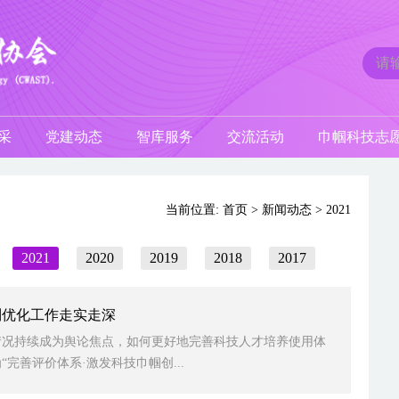
采
党建动态
智库服务
交流活动
巾帼科技志
当前位置:
首页
>
新闻动态
>
2021
2021
2020
2019
2018
2017
制优化工作走实走深
情况持续成为舆论焦点，如何更好地完善科技人才培养使用体
“完善评价体系·激发科技巾帼创...