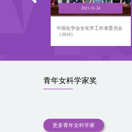
2021-11-24
中国化学会女化学工作者委员会
（2018）
青年女科学家奖
更多青年女科学家