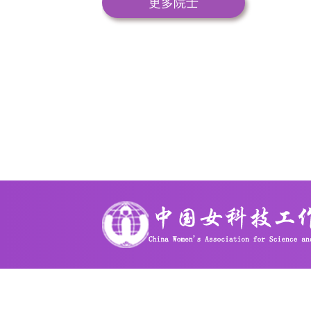
更多院士
郑守仪
张俐娜
详情
详情