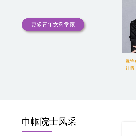
更多青年女科学家
丹（2019）
赵维莅（2019）
陈莉莉
情
详情
详情
巾帼院士风采