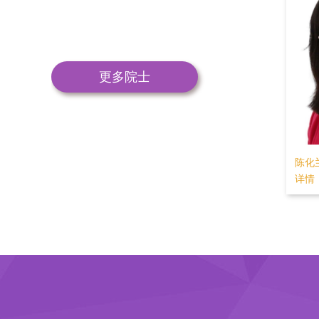
更多院士
晓风
姜杰
杨秀
情
详情
详情