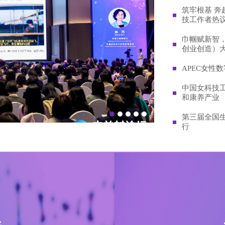
筑牢根基 奔
技工作者热
巾帼赋新智
创业创造）
APEC女性
中国女科技
和康养产业
1
2
3
4
LEAD 学术联盟
第三届全国
行