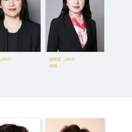
018）
杨莉（2018）
张研（20
详情
详情